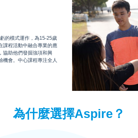
盈虧的模式運作，為15-25歲
在課程活動中融合專業的應
，協助他們發掘強項和興
驗機會。中心課程專注全人
。
為什麼選擇Aspire？