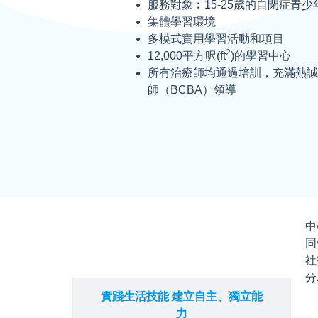
服務對象︰15-25歲的自閉症青少
集體學習環境
多模式實用學習活動和項目
2
12,000平方呎(ft
)的學習中心
所有治療師均通過培訓，充滿熱誠
師（BCBA）領導
中
同
培養多元興趣 擴闊社交
社
分
實踐生活技能 建立自主、獨立能
力